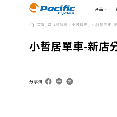
產品
首頁
/
尋找經銷商
/
全部據點
/
小哲居單車-
折疊/小徑車
全部新聞
會員/產品註冊
關於太平洋
品牌新訊
第零區
保固及維修
活動資訊
永續發展
二輪電動/載貨助
文件下載
編
小哲居單車-新店
BIRDY
E-BIRDY
REACH
MOOVE
IF
Urbane Design 
CARRYME / CARRYALL
周邊配件
KOLIBRI
分享到
周邊配件