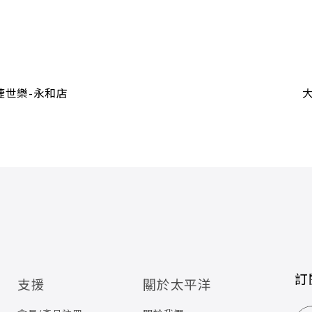
捷世樂-永和店
訂
支援
關於太平洋