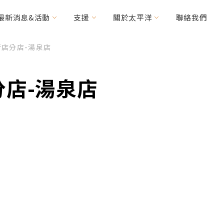
最新消息&活動
支援
關於太平洋
聯絡我們
新店分店-湯泉店
力車
輯精選
其他常見問題
優惠消息
特需車種
分店-湯泉店
MICAH
HANDY Foldable
(CV160/200)
2RIDER
HASE Trigo
RACERUNNER
周邊配件