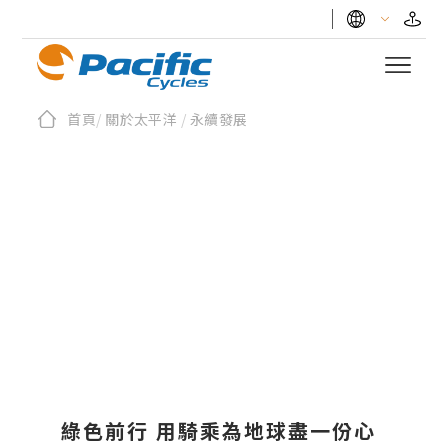
首頁
/
關於太平洋
/
永續發展
CYCLE TO WORK
綠色通勤．減碳新潮流
引領永續發展的新趨勢
綠色前行 用騎乘為地球盡一份心