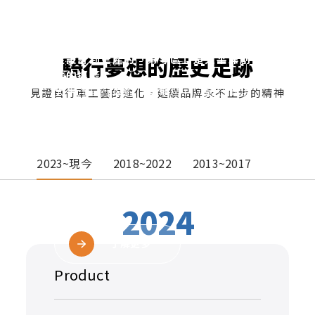
OEM解決方案
從設計到生產的「第零區」是太平洋創
騎行夢想的歷史足跡
作的搖籃
太平洋自行車的「第零區」，是您實現
見證自行車工藝的進化，延續品牌永不止步的精神
產品創新的最佳選擇。我們提供從概念
設計、工程開發、模具製作到量產的一
站式OEM服務。
透過「第零區」的協同作用，我們能有
2023~現今
2018~2022
2013~2017
效縮短產品開發週期，並確保產品品
質。
2024
了解更多
Product