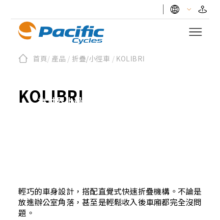
首頁
/
產品
/
折疊/小徑車
/
KOLIBRI
KOLIBRI蜂鳥
KOLIBRI
為世界上最小的鳥類，與我們靈巧敏
捷的設計理念完美契合。
輕巧的車身設計，搭配直覺式快速折疊機構。不論是
放進辦公室角落，甚至是輕鬆收入後車廂都完全沒問
題。