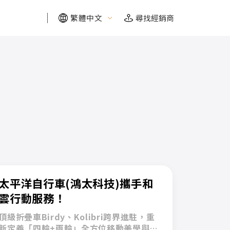
繁體中文
尋找經銷商
FIND YOUR RIDE
FIND YOUR RIDE
FIND YOUR RIDE
FIND YOUR RIDE
需要幫助嗎？我們幫你找
需要幫助嗎？我們幫你找
需要幫助嗎？我們幫你找
需要幫助嗎？我們幫你找
探索需求
探索需求
探索需求
探索需求
太平洋自行車(鴻太科技)攜手和
雲行動服務！
保固及維修
保固及維修
保固及維修
保固及維修
頂級折疊車Birdy、Kolibri跨界進駐，重
自行車博物館
自行車博物館
自行車博物館
自行車博物館
新定義「四輪+兩輪」全方位移動美學與騎