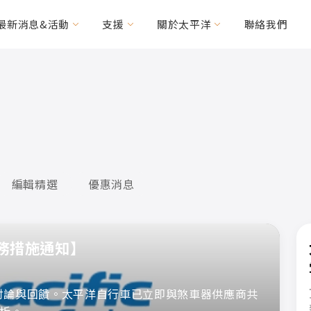
最新消息&活動
支援
關於太平洋
聯絡我們
力車
輯精選
其他常見問題
優惠消息
特需車種
MICAH
HANDY Foldable
(CV160/200)
2RIDER
HASE Trigo
編輯精選
優惠消息
RACERUNNER
周邊配件
服務措施通知】
關討論與回饋。太平洋自行車已立即與煞車器供應商共