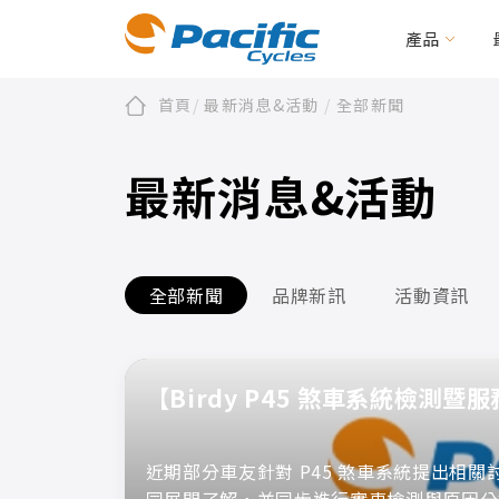
產品
首頁
/
最新消息&活動
/
全部新聞
折疊/小徑車
全部新聞
會員/產品註冊
關於太平洋
品牌新訊
第零區
保固及維修
活動資訊
永續發展
二輪電動/載貨助
文件下載
編
最新消息&活動
BIRDY
E-BIRDY
REACH
MOOVE
IF
Urbane Design 
CARRYME / CARRYALL
周邊配件
全部新聞
品牌新訊
活動資訊
KOLIBRI
周邊配件
【Birdy P45 煞車系統檢測暨
近期部分車友針對 P45 煞車系統提出相