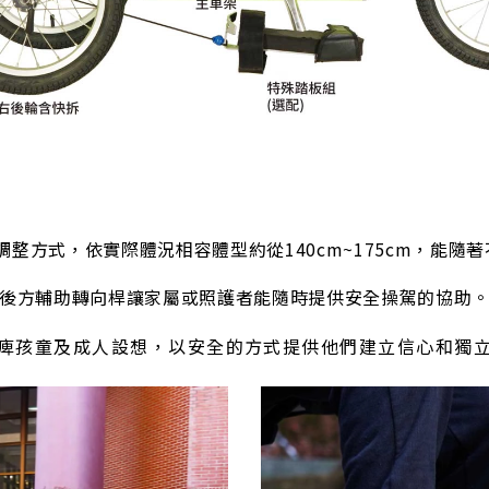
的調整方式，依實際體況相容體型約從140cm~175cm，能
後方輔助轉向桿讓家屬或照護者能隨時提供安全操駕的協助
痺孩童及成人設想，以安全的方式提供他們建立信心和獨