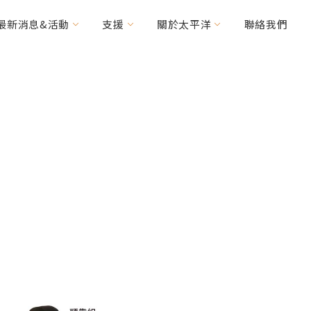
最新消息&活動
支援
關於太平洋
聯絡我們
活的自信與笑容。
力車
輯精選
其他常見問題
優惠消息
特需車種
能之身心障礙者及銀髮族群使
MICAH
HANDY Foldable
(CV160/200)
2RIDER
HASE Trigo
RACERUNNER
周邊配件