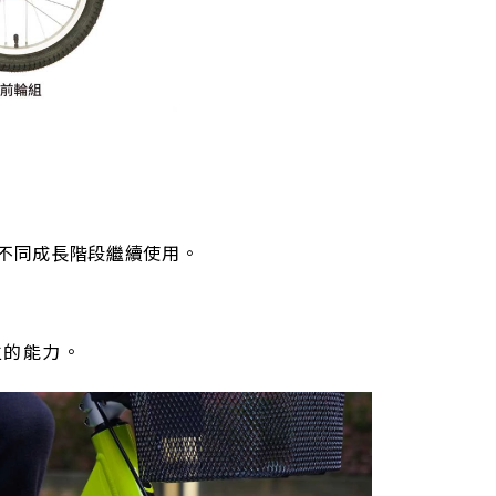
保固及維修
保固及維修
保固及維修
保固及維修
自行車博物館
自行車博物館
自行車博物館
自行車博物館
線上商城
線上商城
線上商城
線上商城
車款配對
車款配對
車款配對
車款配對
隨著不同成長階段繼續使用。
。
立的能力。