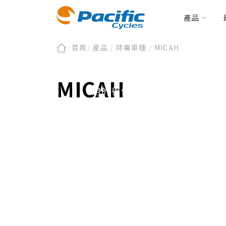
MICAH
產品
首頁
/
產品
/
特需車種
/
MICAH
透過騎乘的過程，找回參與生
折疊/小徑車
全部新聞
會員/產品註冊
關於太平洋
品牌新訊
第零區
保固及維修
活動資訊
永續發展
二輪電動/載貨助
文件下載
編
提供腦性麻痺朋友、平衡感失
MICAH
BIRDY
E-BIRDY
用的復健三輪車。
REACH
MOOVE
IF
Urbane Design 
CARRYME / CARRYALL
周邊配件
KOLIBRI
周邊配件