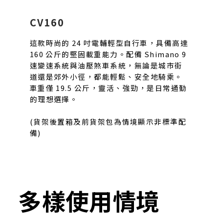
CV160
這款時尚的 24 吋電輔輕型自行車，具備高達
160 公斤的堅固載重能力。配備 Shimano 9
速變速系統與油壓煞車系統，無論是城市街
道還是郊外小徑，都能輕鬆、安全地騎乘。
車重僅 19.5 公斤，靈活、強勁，是日常通勤
的理想選擇。
(貨架後置箱及前貨架包為情境顯示非標準配
備)
多樣使用情境