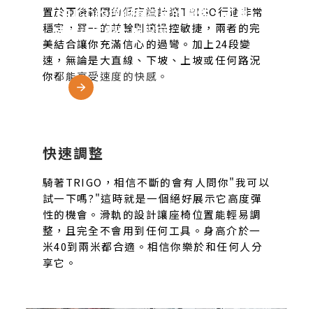
置於兩後輪間的低座設計讓TRIGO行進非常
TRIGO的模組有高度的彈性，可達
穩定，單一的前輪則讓操控敏捷，兩者的完
成接近客製化的程度
美結合讓你充滿信心的過彎。加上24段變
速，無論是大直線、下坡、上坡或任何路況
你都能享受速度的快感。
了解更多
快速調整
騎著TRIGO，相信不斷的會有人問你"我可以
試一下嗎?"這時就是一個絕好展示它高度彈
性的機會。滑軌的設計讓座椅位置能輕易調
整，且完全不會用到任何工具。身高介於一
米40到兩米都合適。相信你樂於和任何人分
享它。