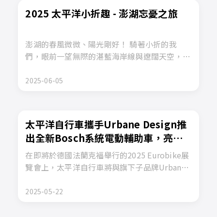
2025 太平洋小折趣 - 澎湖忘憂之旅
澎湖的春風微微、陽光剛好！ 騎著小折的我
們，眼前一望無際的湛藍海岸線與遼闊天空，每
一個轉彎、每一段路程，都是值得珍藏的風景與
回憶。
2025-06-05
太平洋自行車攜手Urbane Design推
出全新Bosch系統電動輔助車，亮相
2025 Eurobike展覽會
在即將於德國法蘭克福舉行的2025 Eurobike展
覽會上，太平洋自行車將與旗下子品牌Urbane
Design攜手，推出三款全新搭載Bosch電動系統
的電動輔助自行車，分別是Pacific Cycles的
2025-05-22
Moove以及Urbane Design的CV160和CV200。