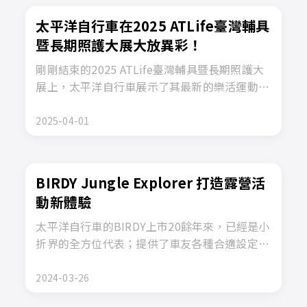
太平洋自行車在2025 ATLife臺灣輔具
暨長期照護大展大放異彩！
剛剛結束的2025 ATLife臺灣輔具暨長期照護大
展上，太平洋自行車展示了其最新的樂活運動復
健輔具產品，吸引了來自全球的參觀者和業內專
家的廣泛關注。此次展覽於2025年4月10日至4
2025-04-01
月13日在台北南港展覽館舉行，是輔具及長期照
護領域最具影響力的盛會之一。
BIRDY Jungle Explorer 打造露營活
動新體驗
太平洋自行車的BIRDY上市20餘年來，已經是小
折界的全方位代表；提供了車友各種合適設定的
車款，有講求速度的BIRDY R，上山下海的
BIRDY GT，長途旅遊的BIRDY Touring和適合
2024-03-26
都市的Classic多種選擇。