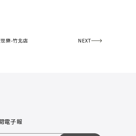
捷世樂-竹北店
NEXT
閱電子報