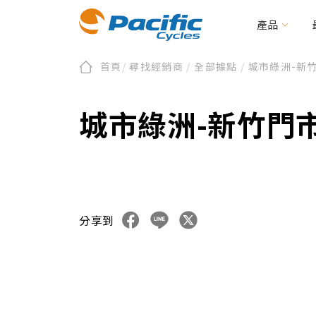
產品
首頁
/
尋找經銷商
/
全部據點
/
城市綠洲-新
折疊/小徑車
全部新聞
會員/產品註冊
關於太平洋
品牌新訊
第零區
保固及維修
活動資訊
永續發展
二輪電動/載貨助
文件下載
編
城市綠洲-新竹門
BIRDY
E-BIRDY
REACH
MOOVE
IF
Urbane Design 
CARRYME / CARRYALL
周邊配件
KOLIBRI
分享到
周邊配件