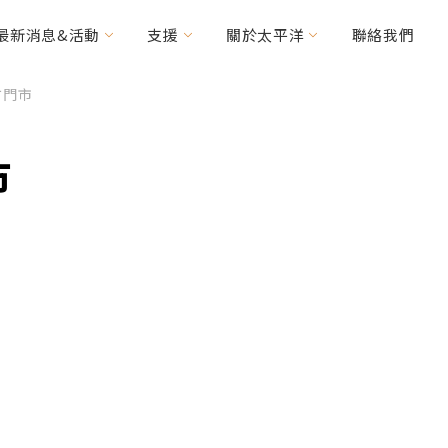
最新消息&活動
支援
關於太平洋
聯絡我們
竹門市
力車
輯精選
其他常見問題
優惠消息
特需車種
市
MICAH
HANDY Foldable
(CV160/200)
2RIDER
HASE Trigo
RACERUNNER
周邊配件