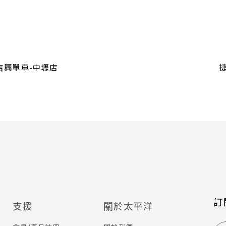
吉興單車-中壢店
訂
支援
關於太平洋