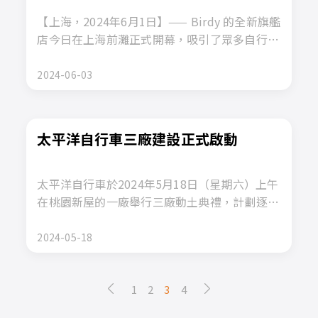
【上海，2024年6月1日】—— Birdy 的全新旗艦
店今日在上海前灘正式開幕，吸引了眾多自行車
愛好者和業內人士的關注。新店地理位置優越，
緊鄰黃浦江，毗鄰上海前灘休閒/體育公園，為
2024-06-03
顧客提供了理想的試騎和休閒環境。
太平洋自行車三廠建設正式啟動
太平洋自行車於2024年5月18日（星期六）上午
在桃園新屋的一廠舉行三廠動土典禮，計劃逐步
改建現有廠房。第一期工程預估總費用為新台幣
三億元，預計於2025年完成第一期主大樓的建
2024-05-18
設。
1
2
3
4