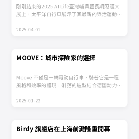
剛剛結束的2025 ATLife臺灣輔具暨長期照護大
展上，太平洋自行車展示了其最新的樂活運動復
健輔具產品，吸引了來自全球的參觀者和業內專
家的廣泛關注。此次展覽於2025年4月10日至4
2025-04-01
月13日在台北南港展覽館舉行，是輔具及長期照
護領域最具影響力的盛會之一。
MOOVE：城市探險家的選擇
Moove 不僅是一輛電動自行車，騎著它是一種
風格和效率的體現，俐落的造型結合德國動力技
術，無論您是在繁忙的城市街道上行駛還是探索
風景優美的小徑，Moove 電動自行車都能提供
2025-01-22
性能、便利性和安全性的完美結合，讓城市旅行
輕鬆寫意。
Birdy 旗艦店在上海前灘隆重開幕