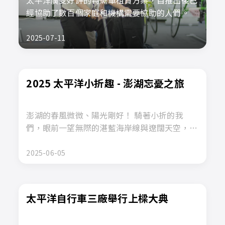
經協助了數百個家庭和機構需要協助的人們。
2025-07-11
2025 太平洋小折趣 - 澎湖忘憂之旅
澎湖的春風微微、陽光剛好！ 騎著小折的我
們，眼前一望無際的湛藍海岸線與遼闊天空，每
一個轉彎、每一段路程，都是值得珍藏的風景與
回憶。
2025-06-05
太平洋自行車三廠舉行上樑大典