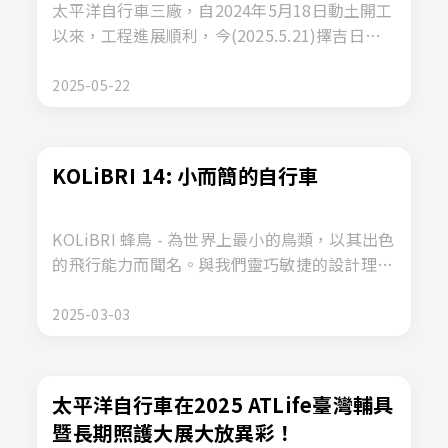
太平洋自行車三廠，自2024年5月18日動土開工
以來，工程進展順利，今(2025.5.21)擇吉日良
辰，舉行上樑大典。 這根主樑，承載著建築的
骨幹，不僅象徵著太平洋自行車未來發展的堅實
2025-05-22
基礎，更是對這座廠房未來興盛、安全、以及公
司蓬勃發展的無限期盼與加持。這將是一份永恆
的印記，隨著這座建築物屹立不搖，也將承載著
KOLiBRI 14: 小而簡的自行車
我們共同的努力與願景。
KOLiBRI 蜂鳥 - 為世界上最小的鳥類，以其出色
的飛行能力而聞名。與我們靈巧敏捷的設計理念
完美契合。
這款自行車就如同蜂鳥般自由靈巧，既方便攜帶
2025-03-03
和存放，又能在騎行時提供舒適靈活的操控性
能。讓使用者感受到純粹的 簡單自在
太平洋自行車在2025 ATLife臺灣輔具
暨長期照護大展大放異彩！