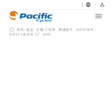
首頁
/
產品
/
折疊/小徑車
/
周邊配件
/
BIRDY系列
/
BIRDY3 後支架 20”(406)