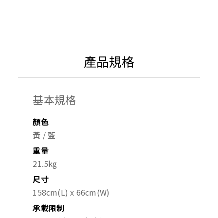
擁有24寬廣齒比
產品規格
基本規格
顏色
黃 / 藍
重量
21.5kg
尺寸
158cm(L) x 66cm(W)
承載限制