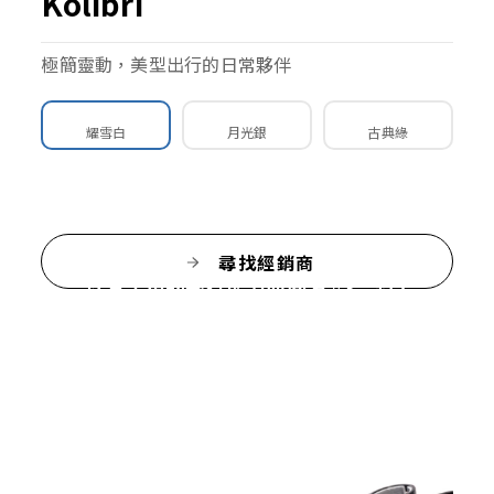
Kolibri
極簡靈動，美型出行的日常夥伴
耀雪白
月光銀
古典綠
Kolibri 蜂鳥
尋找經銷商
以其出色的飛行能力而聞名。這款自
行車就如同鳥般自由靈巧。