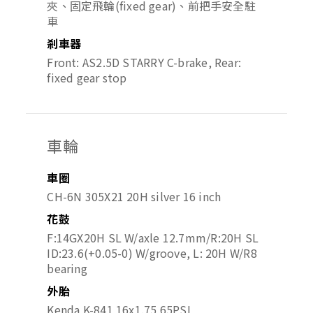
夾、固定飛輪(fixed gear)、前把手安全駐
車
剎車器
Front: AS2.5D STARRY C-brake, Rear:
fixed gear stop
車輪
車圈
CH-6N 305X21 20H silver 16 inch
花鼓
F:14GX20H SL W/axle 12.7mm/R:20H SL
ID:23.6(+0.05-0) W/groove, L: 20H W/R8
bearing
外胎
Kenda K-841 16x1.75 65PSI