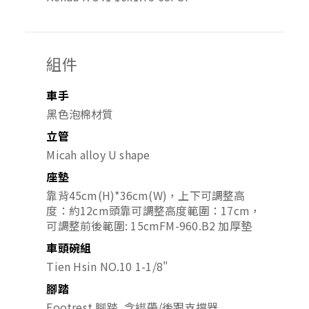
組件
車手
黑色泡棉材質
立管
Micah alloy U shape
座墊
靠背45cm(H)*36cm(W)，上下可調整高
度：約12cm
頭靠可調整高度範圍：17cm，
可調整前後範圍: 15cm
FM-960.B2 加厚墊
車頭碗組
Tien Hsin NO.10 1-1/8"
腳踏
Footrest 腳踏, 含綁帶/後跟支撐器