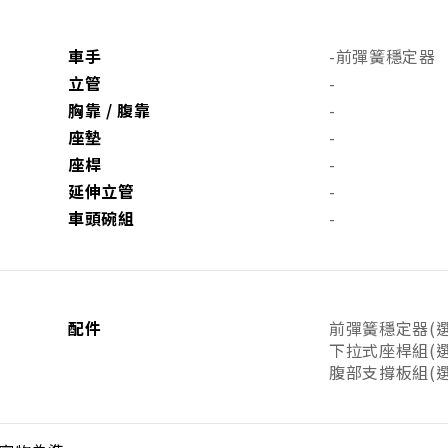
車手
-
前彈簧穩定器
立管
-
胸靠 / 腹靠
-
座墊
-
座桿
-
延伸立管
-
車頭碗組
-
配件
前彈簧穩定器(選配
下拉式座桿組(選配
腹部支撐板組(選