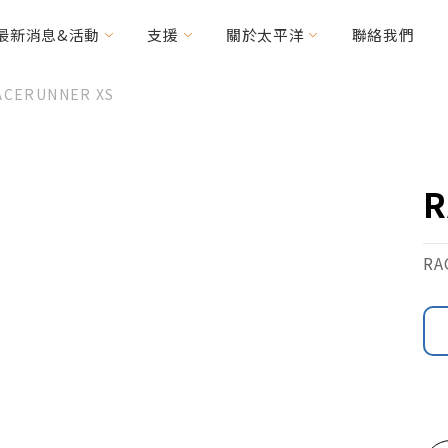
最新消息&活動
支援
關於太平洋
聯絡我們
CERUNNER XS
力車
輯精選
其他常見問題
優惠消息
特需車種
MICAH
R
HANDY Foldable
(CV160/200)
2RIDER
HASE Trigo
RA
RACERUNNER
周邊配件