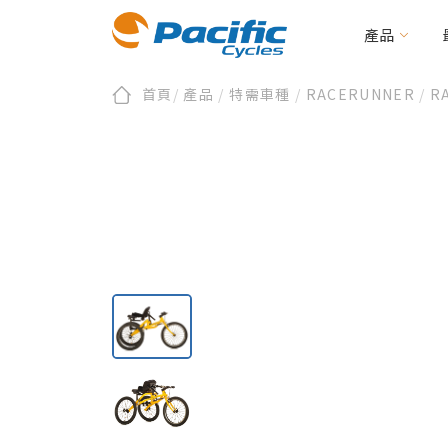
產品
首頁
/
產品
/
特需車種
/
RACERUNNER
/
RA
折疊/小徑車
全部新聞
會員/產品註冊
關於太平洋
品牌新訊
第零區
保固及維修
活動資訊
永續發展
二輪電動/載貨助
文件下載
編
BIRDY
E-BIRDY
REACH
MOOVE
IF
Urbane Design 
CARRYME / CARRYALL
周邊配件
KOLIBRI
周邊配件