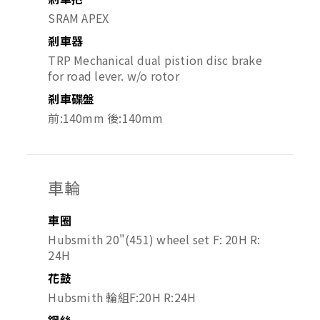
SRAM APEX
剎車器
TRP Mechanical dual pistion disc brake
for road lever. w/o rotor
剎車碟盤
前:140mm 後:140mm
車輪
車圈
Hubsmith 20"(451) wheel set F: 20H R:
24H
花鼓
Hubsmith 輪組F:20H R:24H
鋼絲