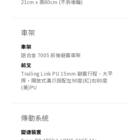
21cm x 高60cm (不拆後輪)
車架
車架
鋁合金 7005 前後避震車架
前叉
Trailing Link PU 15mm 避震行程，大平
焊，開放式溝爪搭配左90度(紅)右80度
(黃)PU
傳動系統
變速裝置