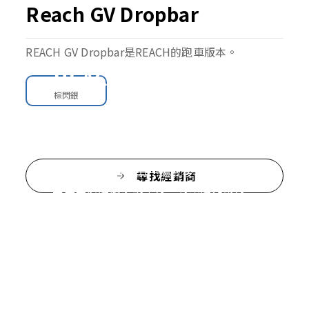
Reach GV Dropbar
REACH GV Dropbar是REACH的跑車版本。
REACH GV Dropbar
棕閃銀
以極致騎乘動態為目標，專為勇於挑
戰的騎士打造。
重量僅9.9公斤，其一體式後三角設計將
尋找經銷商
重量置於避震系統下方，有效避免動力
流失，實現最高踩踏效率。