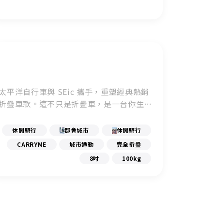
太平洋自行車與 SEic 攜手，重塑經典熱銷
折疊車款。這不只是折疊車，是一台你生活
裡的 Beat Machine。
休閒騎行
都會城市
休閒騎行
CARRYME
城市通勤
完全折疊
8吋
100kg