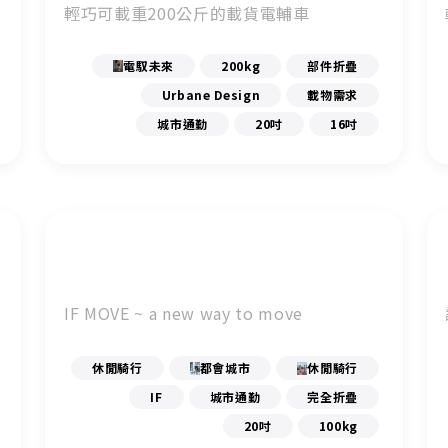
輕巧可載重200公斤的載貨電輔車
電馭未來
200kg
部件折疊
Urbane Design
載物需求
城市通勤
20吋
16吋
IF MOVE ~ a new way to move
休閒騎行
都會城市
休閒騎行
IF
城市通勤
完全折疊
20吋
100kg