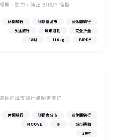
輕量、動力，純正 BIRDY 操控。
休閒騎行
都會城市
休閒騎行
長途旅行
城市通勤
完全折疊
18吋
110kg
BIRDY
讓你的城市騎行體驗更美好
休閒騎行
都會城市
休閒騎行
MOOVE
IF
城市通勤
20吋