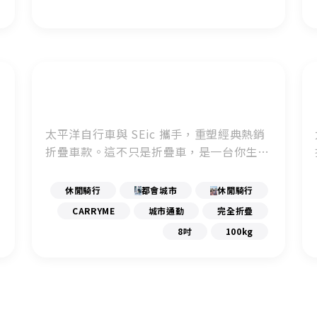
太平洋自行車與 SEic 攜手，重塑經典熱銷
折疊車款。這不只是折疊車，是一台你生活
裡的 Beat Machine。
休閒騎行
都會城市
休閒騎行
CARRYME
城市通勤
完全折疊
8吋
100kg