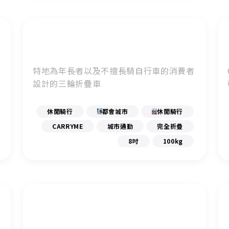
特地為年長者以及不擅長騎自行車的消費者
設計的三輪折疊車
休閒騎行
都會城市
休閒騎行
CARRYME
城市通勤
完全折疊
8吋
100kg