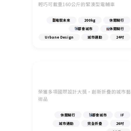
輕巧可載重160公斤的緊湊型電輔車
電馭未來
200kg
休閒騎行
都會城市
休閒騎行
Urbane Design
城市通勤
24吋
榮獲多項國際設計大獎，創新折疊的城市藝
術品
休閒騎行
都會城市
IF
城市通勤
完全折疊
26吋