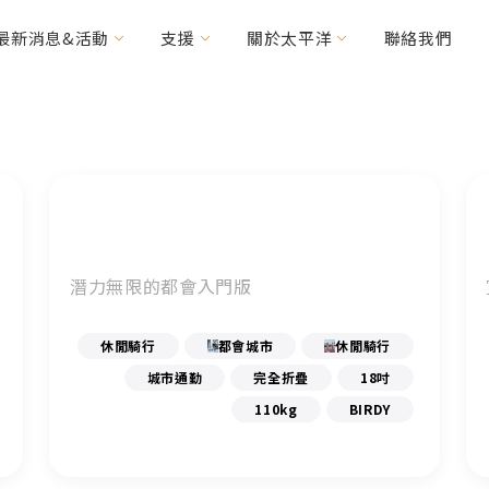
最新消息&活動
支援
關於太平洋
聯絡我們
力車
輯精選
其他常見問題
優惠消息
特需車種
MICAH
HANDY Foldable
(CV160/200)
2RIDER
潛力無限的都會入門版
HASE Trigo
RACERUNNER
休閒騎行
都會城市
休閒騎行
周邊配件
城市通勤
完全折疊
18吋
110kg
BIRDY