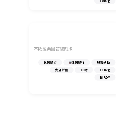
100kg
不敗經典圓管復刻版
休閒騎行
休閒騎行
城市通勤
完全折疊
18吋
110kg
BIRDY