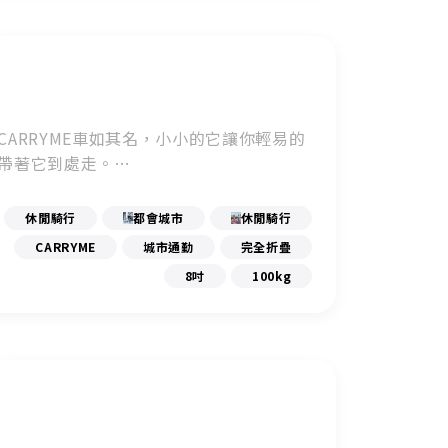
CARRYME車如其名，小小的它讓你輕易的
保固及維修
保固及維修
保固及維修
保固及維修
帶著它到處走。
自行車博物館
自行車博物館
自行車博物館
自行車博物館
線上商城
線上商城
線上商城
線上商城
休閒騎行
都會城市
休閒騎行
車款配對
車款配對
車款配對
車款配對
CARRYME
城市通勤
完全折疊
8吋
100kg