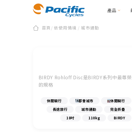
產品
首頁
/
依使用情境
/
城市通勤
折疊/小徑車
全部新聞
會員/產品註冊
關於太平洋
品牌新訊
第零區
保固及維修
活動資訊
永續發展
二輪電動/載貨助
文件下載
編
BIRDY
E-BIRDY
REACH
MOOVE
IF
Urbane Design 
BIRDY Rohloff Disc是BIRDY系列中最尊榮
CARRYME / CARRYALL
周邊配件
的規格
KOLIBRI
周邊配件
休閒騎行
都會城市
休閒騎行
長途旅行
城市通勤
完全折疊
18吋
110kg
BIRDY