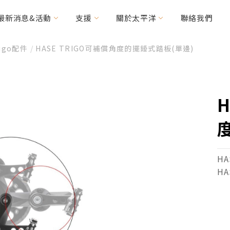
最新消息&活動
支援
關於太平洋
聯絡我們
rigo配件
/
HASE TRIGO可補償角度的擺錘式踏板(單邊)
力車
輯精選
其他常見問題
優惠消息
特需車種
MICAH
H
HANDY Foldable
(CV160/200)
2RIDER
HASE Trigo
RACERUNNER
H
周邊配件
H