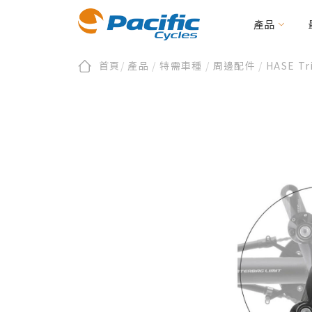
產品
首頁
/
產品
/
特需車種
/
周邊配件
/
HASE T
折疊/小徑車
全部新聞
會員/產品註冊
關於太平洋
品牌新訊
第零區
保固及維修
活動資訊
永續發展
二輪電動/載貨助
文件下載
編
BIRDY
E-BIRDY
REACH
MOOVE
IF
Urbane Design 
CARRYME / CARRYALL
周邊配件
KOLIBRI
周邊配件