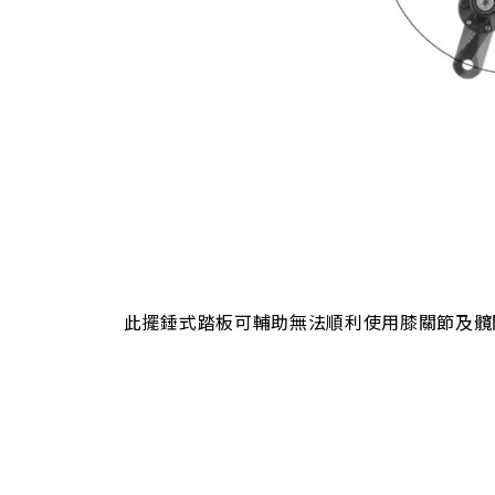
此擺錘式踏板可輔助無法順利使用膝關節及髖