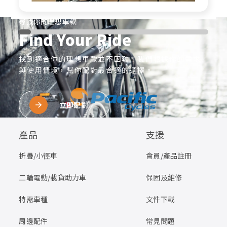
尋找你的理想車款
Find Your Ride
找到適合你的理想車款並不困難！我們根據你的需求
與使用情境，幫你配對最合適的選擇。
立即配對
產品
支援
折疊/小徑車
會員/產品註冊
二輪電動/載貨助力車
保固及維修
特需車種
文件下載
周邊配件
常見問題