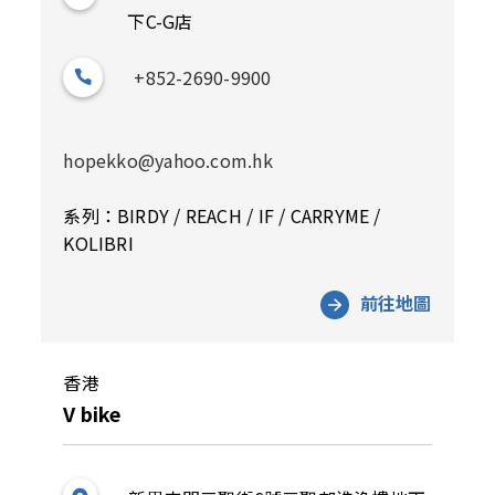
下C-G店
+852-2690-9900
hopekko@yahoo.com.hk
系列：BIRDY / REACH / IF / CARRYME /
KOLIBRI
前往地圖
香港
V bike