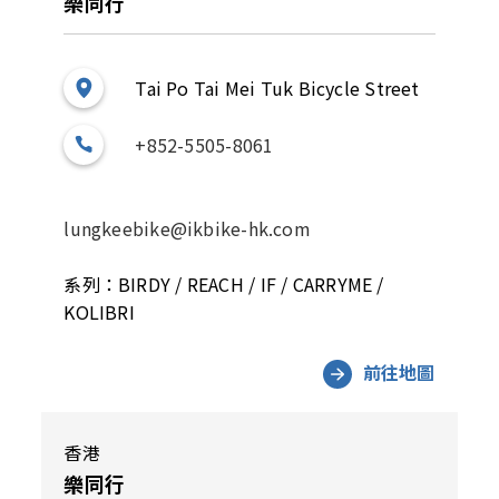
樂同行
Tai Po Tai Mei Tuk Bicycle Street
+852-5505-8061
lungkeebike@ikbike-hk.com
系列：BIRDY / REACH / IF / CARRYME /
KOLIBRI
前往地圖
香港
樂同行