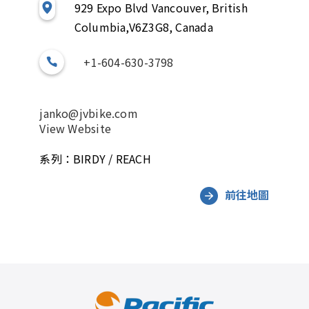
929 Expo Blvd Vancouver, British
Columbia,V6Z3G8, Canada
+1-604-630-3798
janko@jvbike.com
View Website
系列：BIRDY / REACH
前往地圖