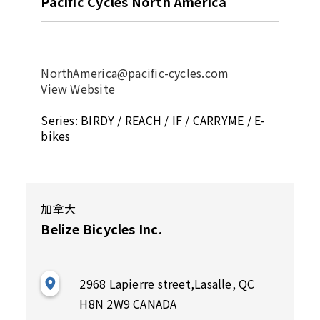
Pacific Cycles North America
NorthAmerica@pacific-cycles.com
View Website
Series: BIRDY / REACH / IF / CARRYME / E-
bikes
加拿大
Belize Bicycles Inc.
2968 Lapierre street,Lasalle, QC
H8N 2W9 CANADA