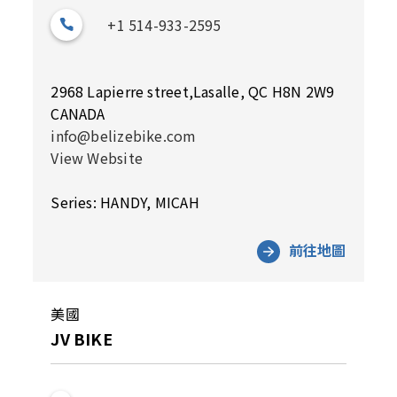
+1 514-933-2595
2968 Lapierre street,Lasalle, QC H8N 2W9
CANADA
info@belizebike.com
View Website
Series: HANDY, MICAH
前往地圖
美國
JV BIKE